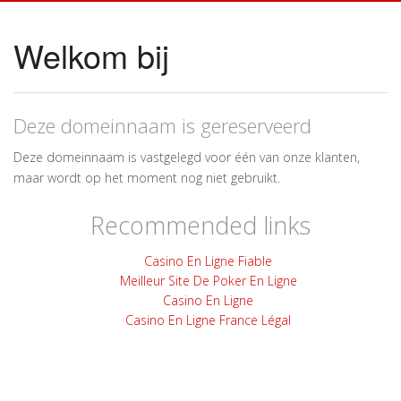
Welkom bij
Deze domeinnaam is gereserveerd
Deze domeinnaam is vastgelegd voor één van onze klanten,
maar wordt op het moment nog niet gebruikt.
Recommended links
Casino En Ligne Fiable
Meilleur Site De Poker En Ligne
Casino En Ligne
Casino En Ligne France Légal