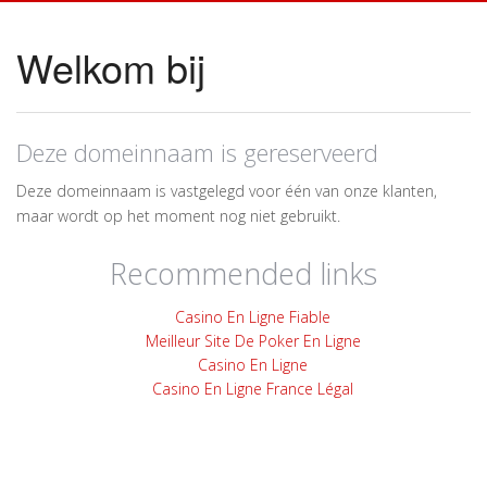
Welkom bij
Deze domeinnaam is gereserveerd
Deze domeinnaam is vastgelegd voor één van onze klanten,
maar wordt op het moment nog niet gebruikt.
Recommended links
Casino En Ligne Fiable
Meilleur Site De Poker En Ligne
Casino En Ligne
Casino En Ligne France Légal