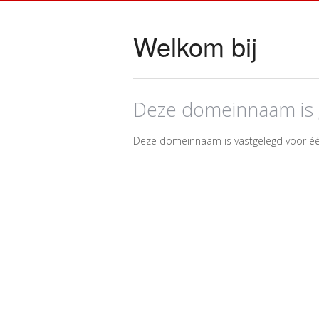
Welkom bij
Deze domeinnaam is 
Deze domeinnaam is vastgelegd voor éé