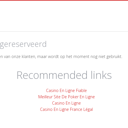
gereserveerd
n van onze klanten, maar wordt op het moment nog niet gebruikt.
Recommended links
Casino En Ligne Fiable
Meilleur Site De Poker En Ligne
Casino En Ligne
Casino En Ligne France Légal