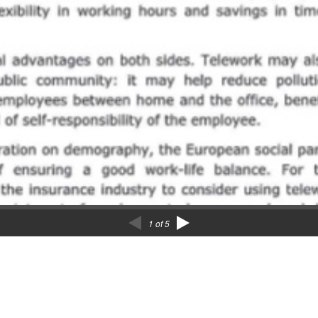
1
of
5
Recommended links
Casino En Ligne Fiable
Meilleur Site De Poker En Ligne