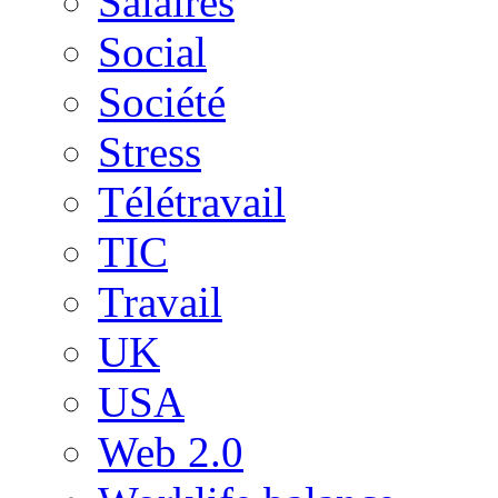
Salaires
Social
Société
Stress
Télétravail
TIC
Travail
UK
USA
Web 2.0