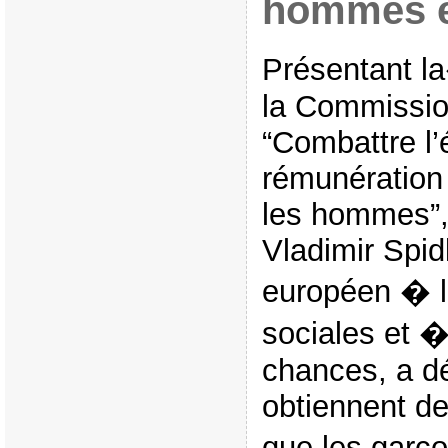
hommes e
Présentant l
la Commission
“Combattre l’
rémunération
les hommes”, 
Vladimir Spid
européen � l’
sociales et �
chances, a déc
obtiennent de
que les garço