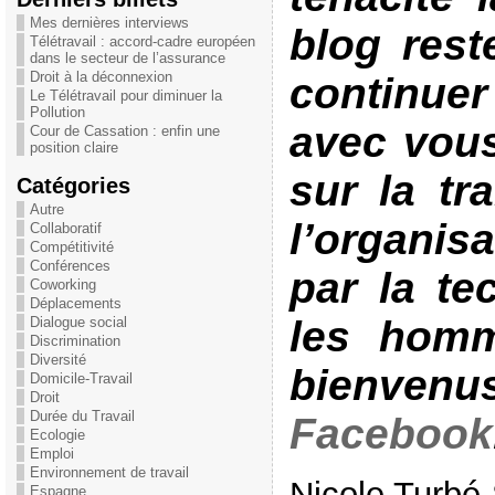
Mes dernières interviews
blog rest
Télétravail : accord-cadre européen
dans le secteur de l’assurance
Droit à la déconnexion
continu
Le Télétravail pour diminuer la
Pollution
avec vous
Cour de Cassation : enfin une
position claire
sur la tr
Catégories
Autre
l’organis
Collaboratif
Compétitivité
Conférences
par la te
Coworking
Déplacements
les homm
Dialogue social
Discrimination
Diversité
bienvenu
Domicile-Travail
Droit
Durée du Travail
Facebook
Ecologie
Emploi
Environnement de travail
Nicole Turbé
Espagne