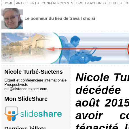
HOME
ARTICLES NTS
CONFÉRENCES NTS
DROIT & ACCORDS
ETUDES
IN
Le bonheur du lieu de travail choisi
Nicole Turbé-Suetens
Nicole Tu
Expert et conférencière internationale
Prospectiviste
décédée
nts@distance-expert.com
Mon SlideShare
août 2015
avoir c
ténacité 
Derniers billets