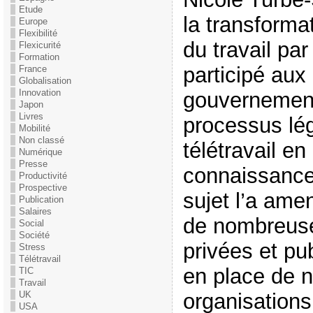
Etude
la transformat
Europe
Flexibilité
du travail par
Flexicurité
Formation
participé aux
France
Globalisation
Innovation
gouvernement
Japon
Livres
processus légi
Mobilité
Non classé
télétravail e
Numérique
Presse
connaissance
Productivité
Prospective
sujet l’a am
Publication
Salaires
de nombreuse
Social
Société
privées et pu
Stress
Télétravail
en place de n
TIC
Travail
UK
organisations 
USA