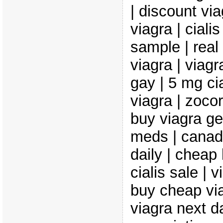
| discount via
viagra | cialis
sample | real 
viagra | viagr
gay | 5 mg ci
viagra | zocor
buy viagra g
meds | canadi
daily | cheap 
cialis sale | v
buy cheap via
viagra next da