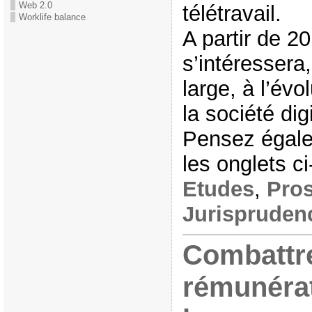
Web 2.0
télétravail.
Worklife balance
A partir de 2
s’intéressera
large, à l’évo
la société digi
Pensez égale
les onglets 
Etudes
,
Pros
Jurispruden
Combattre
rémunérat