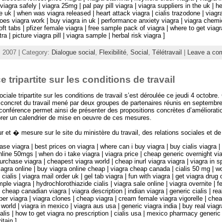
iagra safely | viagra 25mg | pal pay pill viagra | viagra suppliers in the uk | h
e uk | when was viagra released | heart attack viagra | cialis trazodone | viagra
oes viagra work | buy viagra in uk | performance anxiety viagra | viagra chemic
oft tabs | pfizer female viagra | free sample pack of viagra | where to get viagr
tra | picture viagra pill | viagra sample | herbal risk viagra ]
 2007 | Category:
Dialogue social
,
Flexibilité
,
Social
,
Télétravail
|
Leave a co
 tripartite sur les conditions de travail
ciale tripartite sur les conditions de travail s’est déroulée ce jeudi 4 octobre.
 concret du travail mené par deux groupes de partenaires réunis en septembre
conférence permet ainsi de présenter des propositions concrètes d’améliorati
borer un calendrier de mise en oeuvre de ces mesures.
ur et � mesure sur le site du ministère du travail, des relations sociales et de 
ase viagra | best prices on viagra | where can i buy viagra | buy cialis viagra 
online 50mgs | when do i take viagra | viagra price | cheap generic overnight vi
purchase viagra | cheapest viagra world | cheap inurl viagra viagra | viagra in s
iagra online | buy viagra online cheap | viagra cheap canada | cialis 50 mg | 
 cialis | viagra mail order uk | gel tab viagra | fun with viagra | get viagra drug
ple viagra | hydrochlorothiazide cialis | viagra sale online | viagra overnite | 
 | cheap canadian viagra | viagra description | indian viagra | generic cialis | r
uper viagra | viagra clones | cheap viagra | cream female viagra vigorelle | che
orld | viagra in mexico | viagra aus usa | generic viagra india | buy real viagra
ialis | how to get viagra no prescription | cialis usa | mexico pharmacy generic 
itain ]