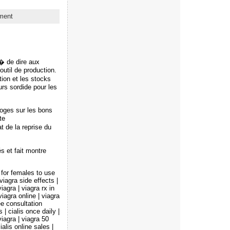
ment
� de dire aux
outil de production.
tion et les stocks
urs sordide pour les
loges sur les bons
te
t de la reprise du
s et fait montre
e for females to use
viagra side effects |
iagra | viagra rx in
iagra online | viagra
ree consultation
s | cialis once daily |
viagra | viagra 50
ialis online sales |