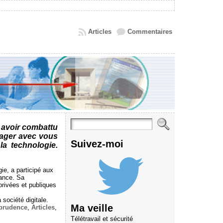
Articles
Commentaires
 avoir combattu
tager avec vous
Suivez-moi
la technologie.
ie, a participé aux
rance. Sa
rivées et publiques
 société digitale.
Ma veille
sprudence
,
Articles
,
Télétravail et sécurité