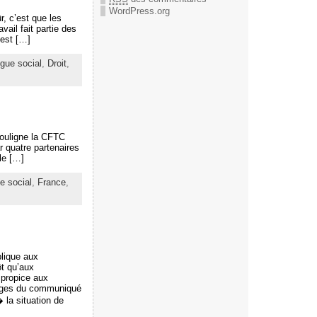
WordPress.org
r, c’est que les
vail fait partie des
 est […]
ogue social
,
Droit
,
souligne la CFTC
 quatre partenaires
le […]
e social
,
France
,
blique aux
ôt qu’aux
 propice aux
 pages du communiqué
 la situation de