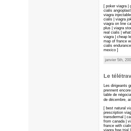
[ poker viagra | 
cialis angioplast
viagra injectabl
cialis | viagra j
viagra on line c
plus | viagra sto
real cialis | wha
viagra | cheap l
map of france wit
cialis endurance 
mexico ]
janvier 5th, 20
Le télétra
Les dirigeants g
prennent encore 
table de négocia
de décembre, ain
[ best natural vi
prescription viag
transdermal | ca
from canada | vi
france with cial
viagra free trial