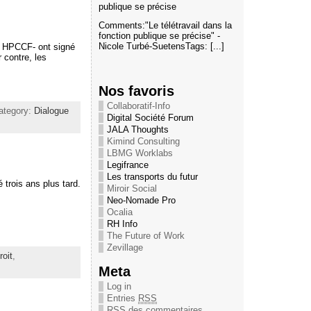
publique se précise
Comments:"Le télétravail dans la
fonction publique se précise" -
Nicole Turbé-SuetensTags: [...]
t HPCCF- ont signé
 contre, les
Nos favoris
Collaboratif-Info
ategory:
Dialogue
Digital Société Forum
JALA Thoughts
Kimind Consulting
LBMG Worklabs
Legifrance
Les transports du futur
é trois ans plus tard.
Miroir Social
Neo-Nomade Pro
Ocalia
RH Info
The Future of Work
Zevillage
roit
,
Meta
Log in
Entries
RSS
RSS
des commentaires