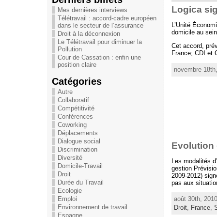
Logica sig
Mes dernières interviews
Télétravail : accord-cadre européen
L’Unité Économiq
dans le secteur de l’assurance
domicile au sei
Droit à la déconnexion
Le Télétravail pour diminuer la
Cet accord, pré
Pollution
France; CDI et C
Cour de Cassation : enfin une
position claire
novembre 18th,
Catégories
Autre
Collaboratif
Compétitivité
Conférences
Coworking
Déplacements
Dialogue social
Evolution 
Discrimination
Diversité
Les modalités d’
Domicile-Travail
gestion Prévisi
Droit
2009-2012) signé
Durée du Travail
pas aux situati
Ecologie
Emploi
août 30th, 201
Environnement de travail
Droit
,
France
,
S
Espagne