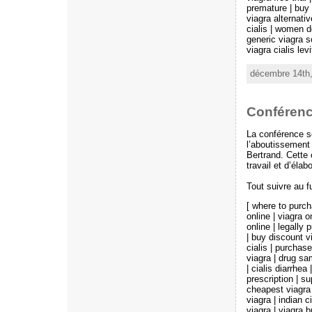
premature | buy v
viagra alternativ
cialis | women d
generic viagra s
viagra cialis levi
décembre 14th,
Conférence
La conférence so
l’aboutissement
Bertrand. Cette 
travail et d’éla
Tout suivre au f
[ where to purch
online | viagra 
online | legally 
| buy discount v
cialis | purchase
viagra | drug sam
| cialis diarrhea
prescription | s
cheapest viagra w
viagra | indian c
viagra | viagra br