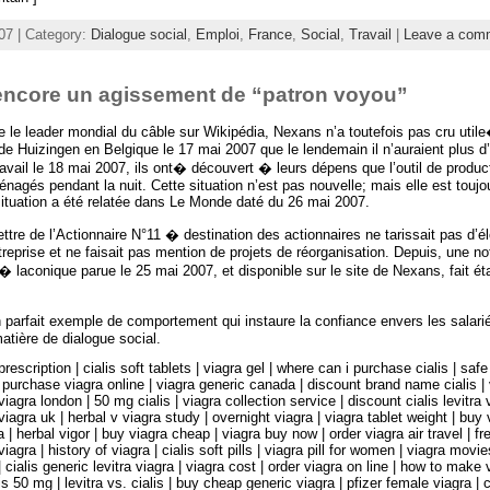
07 | Category:
Dialogue social
,
Emploi
,
France
,
Social
,
Travail
|
Leave a com
encore un agissement de “patron voyou”
le leader mondial du câble sur Wikipédia, Nexans n’a toutefois pas cru utile
 de Huizingen en Belgique le 17 mai 2007 que le lendemain il n’auraient plus d’
ravail le 18 mai 2007, ils ont� découvert � leurs dépens que l’outil de produc
nagés pendant la nuit. Cette situation n’est pas nouvelle; mais elle est toujo
situation a été relatée dans Le Monde daté du 26 mai 2007.
ttre de l’Actionnaire N°11 � destination des actionnaires ne tarissait pas d’é
ntreprise et ne faisait pas mention de projets de réorganisation. Depuis, une no
� laconique parue le 25 mai 2007, et disponible sur le site de Nexans, fait éta
parfait exemple de comportement qui instaure la confiance envers les salarié
atière de dialogue social.
prescription | cialis soft tablets | viagra gel | where can i purchase cialis | saf
 purchase viagra online | viagra generic canada | discount brand name cialis | 
iagra london | 50 mg cialis | viagra collection service | discount cialis levitra v
agra uk | herbal v viagra study | overnight viagra | viagra tablet weight | buy v
a | herbal vigor | buy viagra cheap | viagra buy now | order viagra air travel | f
viagra | history of viagra | cialis soft pills | viagra pill for women | viagra movie
cialis generic levitra viagra | viagra cost | order viagra on line | how to make 
is 50 mg | levitra vs. cialis | buy cheap generic viagra | pfizer female viagra | c