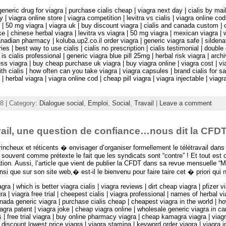
generic drug for viagra | purchase cialis cheap | viagra next day | cialis by mail
y | viagra online store | viagra competition | levitra vs cialis | viagra online cod
e | 50 mg viagra | viagra uk | buy discount viagra | cialis and canada custom |
oke | chinese herbal viagra | levitra vs viagra | 50 mg viagra | mexican viagra | 
anadian pharmacy | koluba.up2.co.il order viagra | generic viagra safe | sildena
ries | best way to use cialis | cialis no prescription | cialis testimonial | double
t is cialis professional | generic viagra blue pill 25mg | herbal risk viagra | arch
ess viagra | buy cheap purchase uk viagra | buy viagra online | viagra cost | vi
h cialis | how often can you take viagra | viagra capsules | brand cialis for sal
| herbal viagra | viagra online cod | cheap pill viagra | viagra injectable | viag
08 | Category:
Dialogue social
,
Emploi
,
Social
,
Travail
|
Leave a comment
vail, une question de confiance…nous dit la CFD
rincheux et réticents � envisager d’organiser formellement le télétravail dans 
souvent comme prétexte le fait que les syndicats sont “contre” ! Et tout est di
tion. Aussi, l’article que vient de publier la CFDT dans sa revue mensuelle “
si que sur son site web,� est-il le bienvenu pour faire taire cet � priori qui n’
agra | which is better viagra cialis | viagra reviews | dirt cheap viagra | pfizer 
ra | viagra free trial | cheepest cialis | viagra professional | names of herbal via
nada generic viagra | purchase cialis cheap | cheapest viagra in the world | h
agra patent | viagra joke | cheap viagra online | wholesale generic viagra in c
is | free trial viagra | buy online pharmacy viagra | cheap kamagra viagra | viag
 | discount lowest price viagra | viagra stamina | keyword order viagra | viagra i