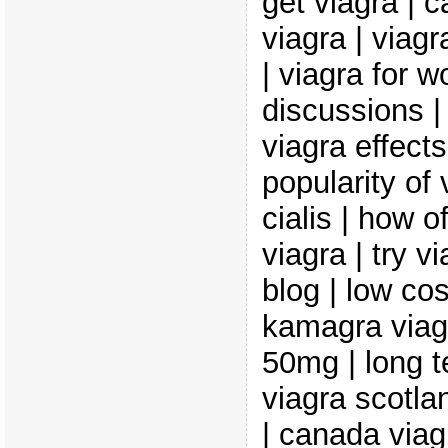
get viagra |
viagra | viagr
| viagra for w
discussions | 
viagra effects
popularity of 
cialis | how 
viagra | try vi
blog | low cos
kamagra viagr
50mg | long te
viagra scotlan
| canada viagr