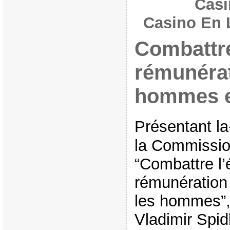
Casi
Casino En 
Combattre
rémunérat
hommes e
Présentant l
la Commission
“Combattre l’
rémunération
les hommes”, 
Vladimir Spid