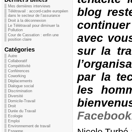
Mes dernières interviews
blog rest
Télétravail : accord-cadre européen
dans le secteur de l’assurance
Droit à la déconnexion
continu
Le Télétravail pour diminuer la
Pollution
avec vous
Cour de Cassation : enfin une
position claire
sur la tr
Catégories
Autre
l’organis
Collaboratif
Compétitivité
Conférences
par la te
Coworking
Déplacements
les homm
Dialogue social
Discrimination
Diversité
bienvenu
Domicile-Travail
Droit
Durée du Travail
Facebook
Ecologie
Emploi
Environnement de travail
Nicole Turbé
Espagne