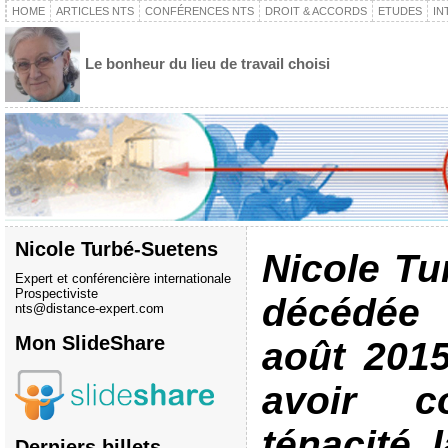
HOME
ARTICLES NTS
CONFÉRENCES NTS
DROIT & ACCORDS
ETUDES
IN
Le bonheur du lieu de travail choisi
Nicole Turbé-Suetens
Nicole Tu
Expert et conférencière internationale
Prospectiviste
décédée
nts@distance-expert.com
Mon SlideShare
août 2015
avoir c
ténacité 
Derniers billets