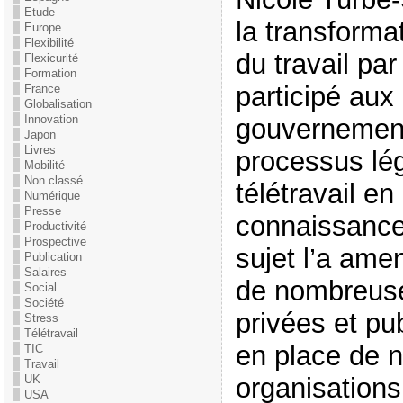
Etude
la transformat
Europe
Flexibilité
du travail par
Flexicurité
Formation
participé aux
France
Globalisation
Innovation
gouvernement
Japon
Livres
processus légi
Mobilité
Non classé
télétravail e
Numérique
Presse
connaissance
Productivité
Prospective
sujet l’a am
Publication
Salaires
de nombreuse
Social
Société
privées et pu
Stress
Télétravail
en place de n
TIC
Travail
UK
organisations 
USA