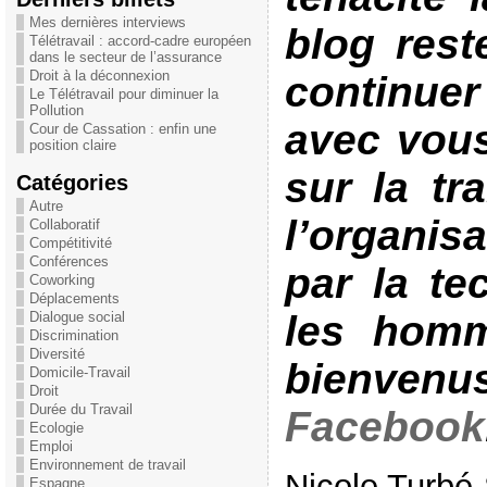
Mes dernières interviews
blog rest
Télétravail : accord-cadre européen
dans le secteur de l’assurance
Droit à la déconnexion
continu
Le Télétravail pour diminuer la
Pollution
avec vous
Cour de Cassation : enfin une
position claire
sur la tr
Catégories
Autre
l’organis
Collaboratif
Compétitivité
Conférences
par la te
Coworking
Déplacements
les homm
Dialogue social
Discrimination
Diversité
bienvenu
Domicile-Travail
Droit
Durée du Travail
Facebook
Ecologie
Emploi
Environnement de travail
Nicole Turbé
Espagne