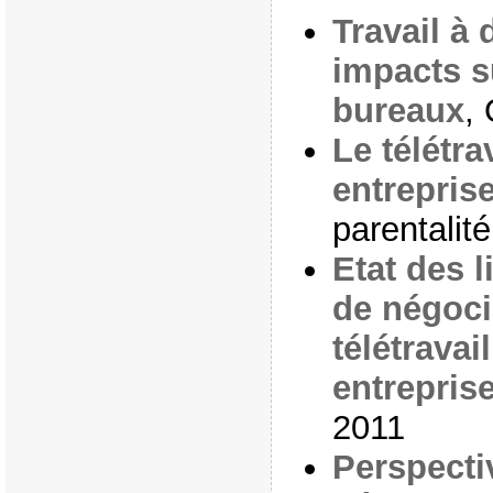
Travail à 
impacts s
bureaux
,
Le télétr
entrepris
parentalit
Etat des 
de négoci
télétravai
entrepris
2011
Perspecti