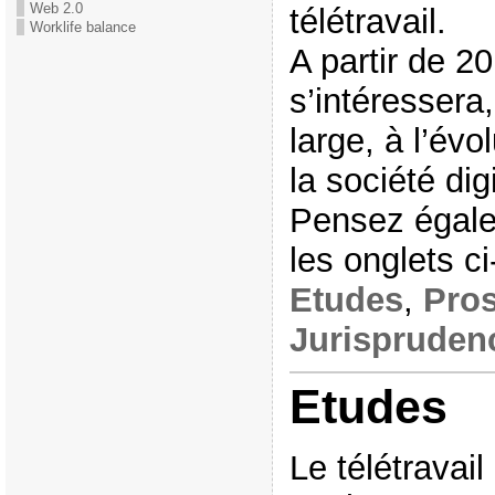
Web 2.0
télétravail.
Worklife balance
A partir de 2
s’intéressera
large, à l’évo
la société digi
Pensez égale
les onglets 
Etudes
,
Pros
Jurispruden
Etudes
Le télétravail