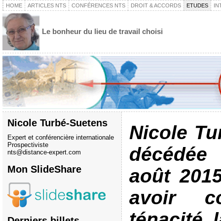
HOME
ARTICLES NTS
CONFÉRENCES NTS
DROIT & ACCORDS
ETUDES
IN
Le bonheur du lieu de travail choisi
Nicole Turbé-Suetens
Nicole Tu
Expert et conférencière internationale
Prospectiviste
décédée
nts@distance-expert.com
Mon SlideShare
août 2015
avoir c
ténacité 
Derniers billets