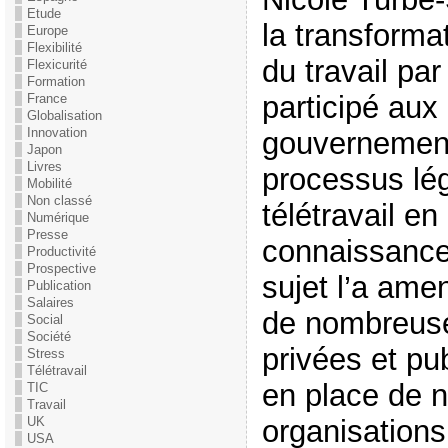
Etude
la transformat
Europe
Flexibilité
du travail par
Flexicurité
Formation
participé aux
France
Globalisation
Innovation
gouvernement
Japon
Livres
processus légi
Mobilité
Non classé
télétravail e
Numérique
Presse
connaissance
Productivité
Prospective
sujet l’a am
Publication
Salaires
de nombreuse
Social
Société
privées et pu
Stress
Télétravail
en place de n
TIC
Travail
UK
organisations 
USA