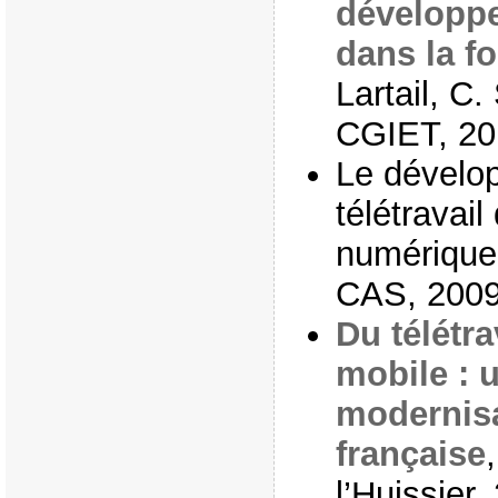
développe
dans la f
Lartail, C.
CGIET, 20
Le dévelo
télétravail
numérique
CAS, 200
Du télétra
mobile : 
modernisa
française
l’Huissier,