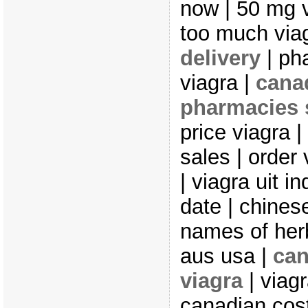
now | 50 mg vi
too much via
delivery
| ph
viagra |
cana
pharmacies
price viagra | 
sales | order 
| viagra uit in
date | chinese
names of herb
aus usa |
can
viagra
| viagr
canadian cost 