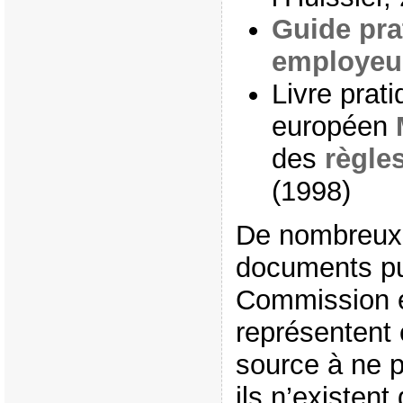
Guide pra
employe
Livre prati
européen
des
règle
(1998)
De nombreux 
documents pu
Commission 
représentent
source à ne p
ils n’existent