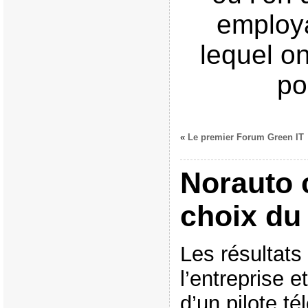
employa
lequel o
po
«
Le premier Forum Green IT
Norauto 
choix du 
Les résultats 
l’entreprise e
d’un pilote té