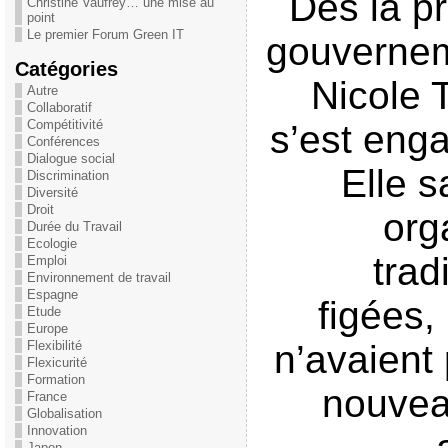
Dès la p
Christine Vaufrey… une mise au
point
Le premier Forum Green IT
gouvernem
Catégories
Nicole 
Autre
Collaboratif
Compétitivité
s’est enga
Conférences
Dialogue social
Elle s
Discrimination
Diversité
Droit
org
Durée du Travail
Ecologie
trad
Emploi
Environnement de travail
Espagne
figées,
Etude
Europe
Flexibilité
n’avaient
Flexicurité
Formation
nouve
France
Globalisation
Innovation
Japon