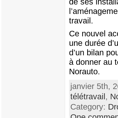
de ses install
l’aménagemen
travail.
Ce nouvel ac
une durée d’un
d’un bilan pou
à donner au t
Norauto.
janvier 5th, 
télétravail
,
N
Category:
Dr
One commen