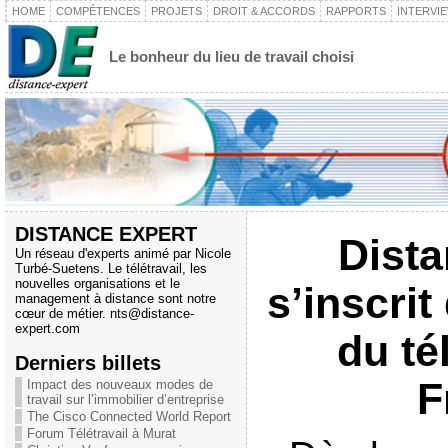
HOME
COMPÉTENCES
PROJETS
DROIT & ACCORDS
RAPPORTS
INTERVI
Le bonheur du lieu de travail choisi
DISTANCE EXPERT
Dista
Un réseau d'experts animé par Nicole
Turbé-Suetens. Le télétravail, les
nouvelles organisations et le
s’inscrit
management à distance sont notre
cœur de métier.
nts@distance-
expert.com
du té
Derniers billets
F
Impact des nouveaux modes de
travail sur l’immobilier d’entreprise
The Cisco Connected World Report
Forum Télétravail à Murat