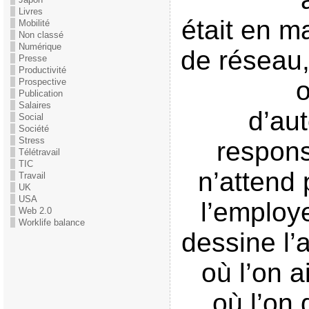
Livres
était en 
Mobilité
Non classé
Numérique
de réseau,
Presse
Productivité
o
Prospective
Publication
Salaires
d’au
Social
Société
Stress
respons
Télétravail
TIC
n’attend 
Travail
UK
USA
l’employe
Web 2.0
Worklife balance
dessine l’
où l’on 
où l’on