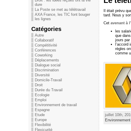
Le télé
Droit : les idées reçues ont la vie
dure
La Poste se met au télétravail
Il était prévu q
AXA France, les TIC font bouger
tard. Nous y som
les lignes
Cet
avenant à l’
Catégories
les salar
Autre
que dans 
jours par
Collaboratif
l’accord 
Compétitivité
règles on
Conférences
comme un 
Coworking
Déplacements
Dialogue social
Discrimination
Diversité
Domicile-Travail
Droit
Durée du Travail
Ecologie
Emploi
Environnement de travail
Espagne
juillet 10th, 20
Etude
Europe
Environnement 
Flexibilité
Flexicurité