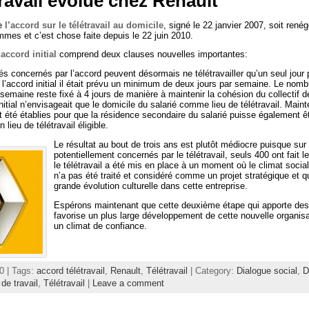
travail évolue chez Renault
ue
l’accord sur le télétravail au domicile
, signé le 22 janvier 2007, soit renég
mes et c’est chose faite depuis le 22 juin 2010.
accord initial
comprend deux clauses nouvelles importantes:
iés concernés par l’accord peuvent désormais ne télétravailler qu’un seul jour
l’accord initial il était prévu un minimum de deux jours par semaine. Le no
 semaine reste fixé à 4 jours de manière à maintenir la cohésion du collectif de
initial n’envisageait que le domicile du salarié comme lieu de télétravail. Main
t été établies pour que la résidence secondaire du salarié puisse également ê
lieu de télétravail éligible.
Le résultat au bout de trois ans est plutôt médiocre puisque sur
potentiellement concernés par le télétravail, seuls 400 ont fait le
le télétravail a été mis en place à un moment où le climat social 
n’a pas été traité et considéré comme un projet stratégique et qu’
grande évolution culturelle dans cette entreprise.
Espérons maintenant que cette deuxième étape qui apporte de
favorise un plus large développement de cette nouvelle organisa
un climat de confiance.
10 | Tags:
accord télétravail
,
Renault
,
Télétravail
| Category:
Dialogue social
,
D
de travail
,
Télétravail
|
Leave a comment