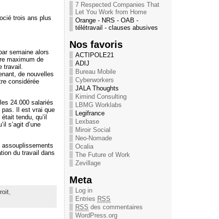
7 Respected Companies That
Let You Work from Home
ocié trois ans plus
Orange - NRS - OAB -
télétravail - clauses abusives
Nos favoris
 par semaine alors
ACTIPOLE21
mbre maximum de
ADIJ
 travail.
Bureau Mobile
tenant, de nouvelles
Cyberworkers
tre considérée
JALA Thoughts
Kimind Consulting
 les 24.000 salariés
LBMG Worklabs
 pas. Il est vrai que
Legifrance
était tendu, qu’il
Lexbase
il s’agit d’une
Miroir Social
Neo-Nomade
s assouplissements
Ocalia
tion du travail dans
The Future of Work
Zevillage
Meta
Log in
roit
,
Entries
RSS
RSS
des commentaires
WordPress.org