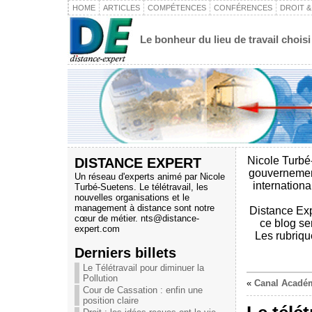
HOME
ARTICLES
COMPÉTENCES
CONFÉRENCES
DROIT 
Le bonheur du lieu de travail choisi
DISTANCE EXPERT
Nicole Turbé-
gouvernement
Un réseau d'experts animé par Nicole
internation
Turbé-Suetens. Le télétravail, les
nouvelles organisations et le
management à distance sont notre
Distance Exp
cœur de métier.
nts@distance-
ce blog se
expert.com
Les rubriq
Derniers billets
Le Télétravail pour diminuer la
Pollution
«
Canal Académi
Cour de Cassation : enfin une
position claire