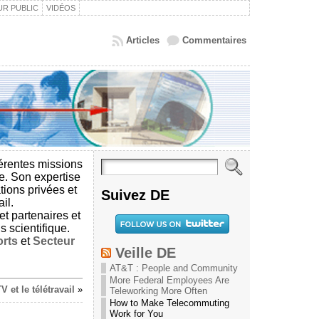
UR PUBLIC
VIDÉOS
Articles
Commentaires
férentes missions
ce. Son expertise
ions privées et
Suivez DE
il.
t partenaires et
 scientifique.
rts
et
Secteur
Veille DE
AT&T : People and Community
More Federal Employees Are
V et le télétravail
»
Teleworking More Often
How to Make Telecommuting
Work for You