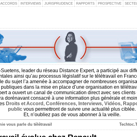
& ACCORDS
INTERVIEWS
JURISPRUDENCE
RAPPORTS
PROSPECTIVE
SECTE
Suetens, leader du réseau Distance Expert, a participé aux dif
ales ainsi qu’au processus législatif sur le télétravail en Fran
ale du sujet l’a amenée à accompagner de nombreuses organisat
publiques dans la mise en place d’une organisation en télétrava
ert a ouvert un canal de communication direct avec ses clients e
ra dorénavant consacré à une information plus générale et moins
ues
Droits et Accord
,
Conférences
,
Interviews
,
Vidéos
,
Rappo
public
vous permettront de suivre une actualité plus ciblée.
Et, n’oubliez pas de vous abonner à la veille.
e vous parle du télétravail
Techtoc.T