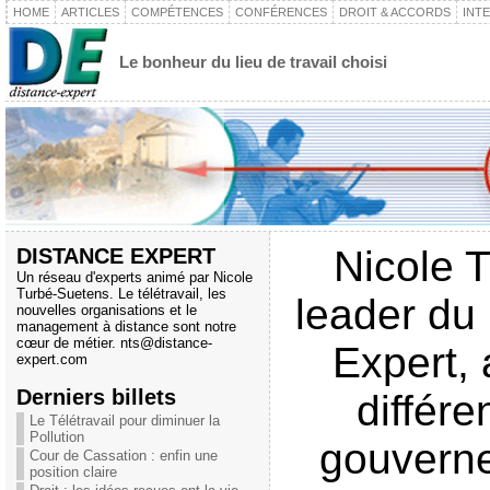
HOME
ARTICLES
COMPÉTENCES
CONFÉRENCES
DROIT & ACCORDS
INT
Le bonheur du lieu de travail choisi
DISTANCE EXPERT
Nicole 
Un réseau d'experts animé par Nicole
Turbé-Suetens. Le télétravail, les
leader du
nouvelles organisations et le
management à distance sont notre
cœur de métier.
nts@distance-
Expert, 
expert.com
Derniers billets
différ
Le Télétravail pour diminuer la
Pollution
gouverne
Cour de Cassation : enfin une
position claire