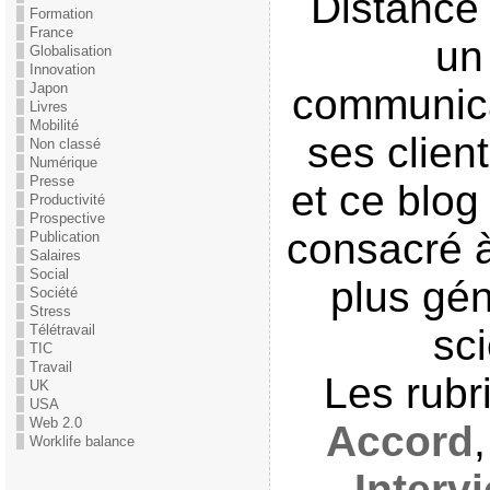
Distance 
Formation
France
un
Globalisation
Innovation
Japon
communica
Livres
Mobilité
ses clien
Non classé
Numérique
Presse
et ce blog
Productivité
Prospective
consacré à
Publication
Salaires
Social
plus gén
Société
Stress
Télétravail
sci
TIC
Travail
Les rub
UK
USA
Web 2.0
Accord
Worklife balance
Interv