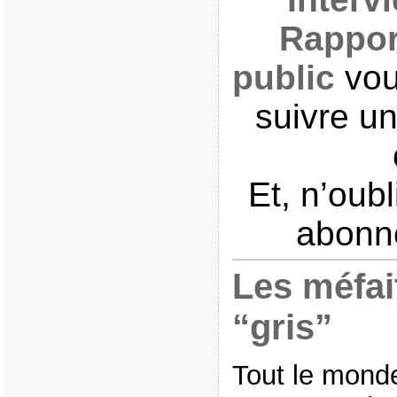
Rappor
public
vou
suivre un
Et, n’oub
abonne
Les méfait
“gris”
Tout le monde