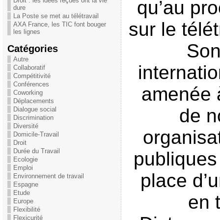
Droit : les idées reçues ont la vie
qu’au pro
dure
La Poste se met au télétravail
sur le télé
AXA France, les TIC font bouger
les lignes
Son
Catégories
Autre
internatio
Collaboratif
Compétitivité
Conférences
amenée 
Coworking
Déplacements
de 
Dialogue social
Discrimination
Diversité
organisa
Domicile-Travail
Droit
Durée du Travail
publiques
Ecologie
Emploi
place d’u
Environnement de travail
Espagne
Etude
en t
Europe
Flexibilité
Flexicurité