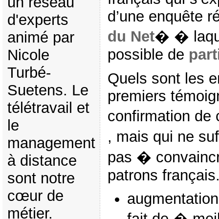
un réseau
d’une enquête r
d'experts
du Net
� � laque
animé par
possible de
part
Nicole
Turbé-
Quels sont les 
Suetens. Le
premiers témoi
télétravail et
confirmation de 
le
, mais qui ne s
management
pas � convainc
à distance
patrons français.
sont notre
cœur de
augmentation 
métier.
fait de � mei