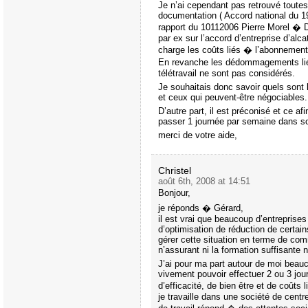
Je n’ai cependant pas retrouvé toute
documentation ( Accord national du 19 
rapport du 10112006 Pierre Morel � D
par ex sur l’accord d’entreprise d’alca
charge les coûts liés � l’abonnement 
En revanche les dédommagements liés
télétravail ne sont pas considérés.
Je souhaitais donc savoir quels sont 
et ceux qui peuvent-être négociables.
D’autre part, il est préconisé et ce af
passer 1 journée par semaine dans son
merci de votre aide,
Christel
août 6th, 2008 at 14:51
Bonjour,
je réponds � Gérard,
il est vrai que beaucoup d’entreprises
d’optimisation de réduction de certai
gérer cette situation en terme de com
n’assurant ni la formation suffisant
J’ai pour ma part autour de moi beauc
vivement pouvoir effectuer 2 ou 3 jou
d’efficacité, de bien être et de coûts 
je travaille dans une société de ce