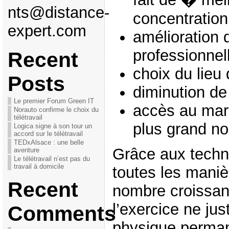
nts@distance-
concentration
expert.com
amélioration d
professionnell
Recent
choix du lieu d
Posts
diminution de
Le premier Forum Green IT
accès au marc
Norauto confirme le choix du
télétravail
plus grand n
Logica signe à son tour un
accord sur le télétravail
TEDxAlsace : une belle
Grâce aux techno
aventure
Le télétravail n’est pas du
travail à domicile
toutes les maniè
Recent
nombre croissan
l’exercice ne ju
Comments
physique perma