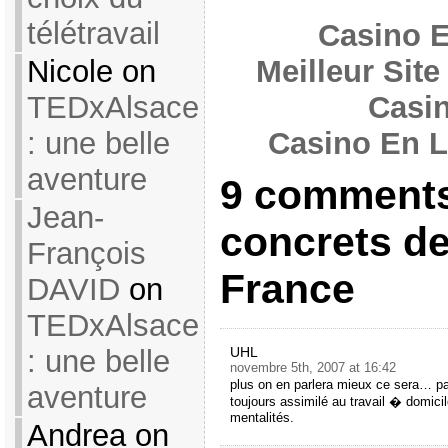
télétravail
Casino E
Meilleur Sit
Nicole on
Casi
TEDxAlsace
Casino En L
: une belle
aventure
9 comments
Jean-
concrets de 
François
France
DAVID
on
TEDxAlsace
UHL
: une belle
novembre 5th, 2007 at 16:42
plus on en parlera mieux ce sera… pa
aventure
toujours assimilé au travail � domici
mentalités.
Andrea on