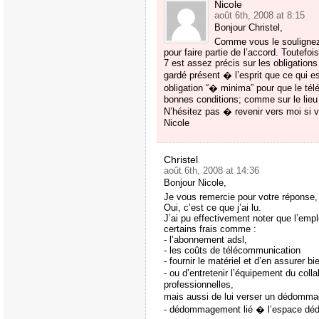
Nicole
août 6th, 2008 at 8:15
Bonjour Christel,
Comme vous le soulignez,
pour faire partie de l’accord. Toutefoi
7 est assez précis sur les obligations
gardé présent � l’esprit que ce qui e
obligation “� minima” pour que le télé
bonnes conditions; comme sur le lieu 
N’hésitez pas � revenir vers moi si v
Nicole
Christel
août 6th, 2008 at 14:36
Bonjour Nicole,
Je vous remercie pour votre réponse,
Oui, c’est ce que j’ai lu.
J’ai pu effectivement noter que l’emp
certains frais comme :
- l’abonnement adsl,
- les coûts de télécommunication
- fournir le matériel et d’en assurer bie
- ou d’entretenir l’équipement du colla
professionnelles,
mais aussi de lui verser un dédommag
- dédommagement lié � l’espace dédié