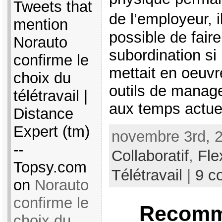
Tweets that
de l’employeur, il
mention
possible de faire
Norauto
subordination s
confirme le
mettait en oeuv
choix du
outils de manag
télétravail |
aux temps actue
Distance
Expert (tm)
novembre 3rd, 2
--
Collaboratif
,
Flex
Topsy.com
Télétravail
|
9 c
on
Norauto
confirme le
Recomm
choix du