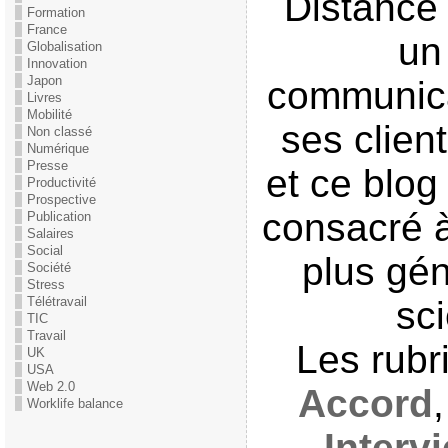
Distance 
Formation
France
un
Globalisation
Innovation
Japon
communica
Livres
Mobilité
ses clien
Non classé
Numérique
Presse
et ce blog
Productivité
Prospective
consacré à
Publication
Salaires
Social
plus gén
Société
Stress
Télétravail
sci
TIC
Travail
Les rub
UK
USA
Web 2.0
Accord
Worklife balance
Interv