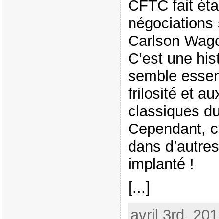
CFTC fait éta
négociations s
Carlson Wagon
C’est une hist
semble essen
frilosité et a
classiques d
Cependant, c
dans d’autre
implanté !
[...]
avril 3rd, 20