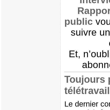
Rappor
public
vou
suivre un
Et, n’oub
abonne
Toujours 
télétrava
Le dernier c