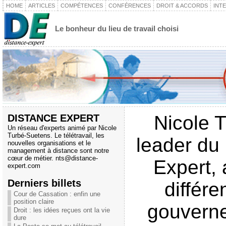
HOME
ARTICLES
COMPÉTENCES
CONFÉRENCES
DROIT & ACCORDS
INT
Le bonheur du lieu de travail choisi
DISTANCE EXPERT
Nicole 
Un réseau d'experts animé par Nicole
Turbé-Suetens. Le télétravail, les
leader du
nouvelles organisations et le
management à distance sont notre
cœur de métier.
nts@distance-
Expert, 
expert.com
Derniers billets
différ
Cour de Cassation : enfin une
position claire
gouverne
Droit : les idées reçues ont la vie
dure