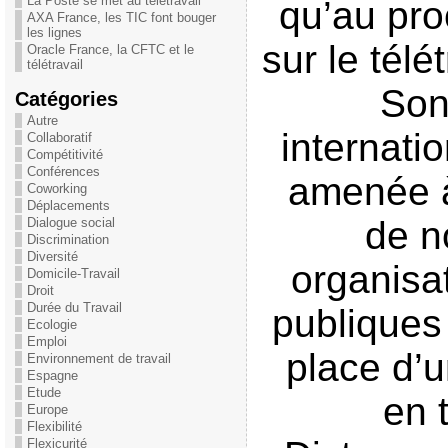
La Poste se met au télétravail
qu’au pro
AXA France, les TIC font bouger
les lignes
sur le télé
Oracle France, la CFTC et le
télétravail
Son
Catégories
Autre
internatio
Collaboratif
Compétitivité
Conférences
amenée 
Coworking
Déplacements
de 
Dialogue social
Discrimination
Diversité
organisa
Domicile-Travail
Droit
Durée du Travail
publiques
Ecologie
Emploi
place d’u
Environnement de travail
Espagne
Etude
en t
Europe
Flexibilité
Flexicurité