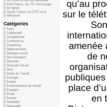
La Poste se met au télétravail
qu’au pro
AXA France, les TIC font bouger
les lignes
sur le télé
Oracle France, la CFTC et le
télétravail
Son
Catégories
Autre
internatio
Collaboratif
Compétitivité
Conférences
amenée 
Coworking
Déplacements
de 
Dialogue social
Discrimination
Diversité
organisa
Domicile-Travail
Droit
Durée du Travail
publiques
Ecologie
Emploi
place d’u
Environnement de travail
Espagne
Etude
en t
Europe
Flexibilité
Flexicurité