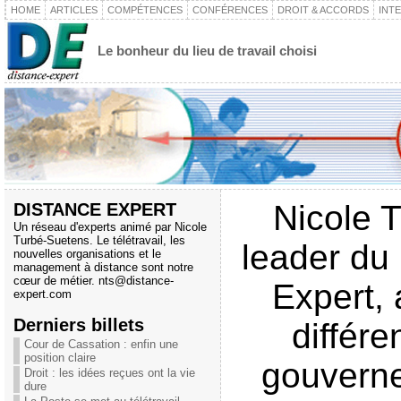
HOME
ARTICLES
COMPÉTENCES
CONFÉRENCES
DROIT & ACCORDS
INT
Le bonheur du lieu de travail choisi
DISTANCE EXPERT
Nicole 
Un réseau d'experts animé par Nicole
Turbé-Suetens. Le télétravail, les
leader du
nouvelles organisations et le
management à distance sont notre
cœur de métier.
nts@distance-
Expert, 
expert.com
Derniers billets
différ
Cour de Cassation : enfin une
position claire
gouverne
Droit : les idées reçues ont la vie
dure