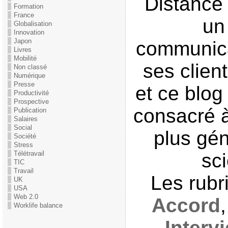
Distance 
Formation
France
un
Globalisation
Innovation
Japon
communica
Livres
Mobilité
ses clien
Non classé
Numérique
Presse
et ce blog
Productivité
Prospective
consacré à
Publication
Salaires
Social
plus gén
Société
Stress
Télétravail
sci
TIC
Travail
Les rub
UK
USA
Web 2.0
Accord
Worklife balance
Interv