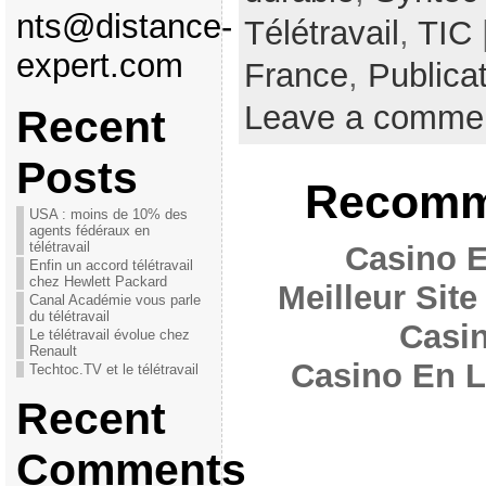
nts@distance-
Télétravail
,
TIC
expert.com
France
,
Publica
Leave a comme
Recent
Posts
Recomm
USA : moins de 10% des
agents fédéraux en
télétravail
Casino E
Enfin un accord télétravail
chez Hewlett Packard
Meilleur Sit
Canal Académie vous parle
du télétravail
Casi
Le télétravail évolue chez
Renault
Casino En L
Techtoc.TV et le télétravail
Recent
Comments