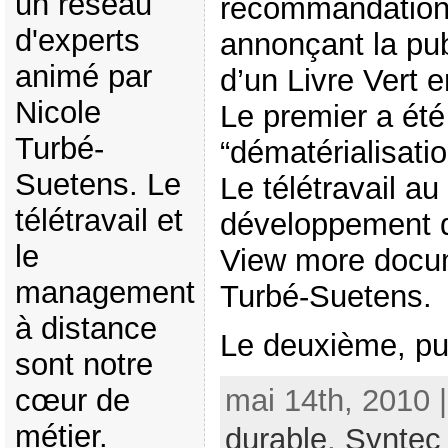
un réseau
recommandations
d'experts
annonçant la pub
animé par
d’un Livre Vert 
Nicole
Le premier a été
Turbé-
“dématérialisatio
Suetens. Le
Le télétravail au
télétravail et
développement 
le
View more docu
management
Turbé-Suetens.
à distance
Le deuxième, publ
sont notre
cœur de
mai 14th, 2010 
métier.
durable
,
Syntec 