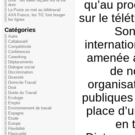
Droit : les idées reçues ont la vie
qu’au pro
dure
La Poste se met au télétravail
sur le télé
AXA France, les TIC font bouger
les lignes
Son
Catégories
Autre
internatio
Collaboratif
Compétitivité
Conférences
amenée 
Coworking
Déplacements
de 
Dialogue social
Discrimination
Diversité
organisa
Domicile-Travail
Droit
Durée du Travail
publiques
Ecologie
Emploi
place d’u
Environnement de travail
Espagne
Etude
en t
Europe
Flexibilité
Flexicurité