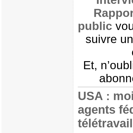
Rappor
public
vou
suivre un
Et, n’oub
abonne
USA : mo
agents fé
télétravail