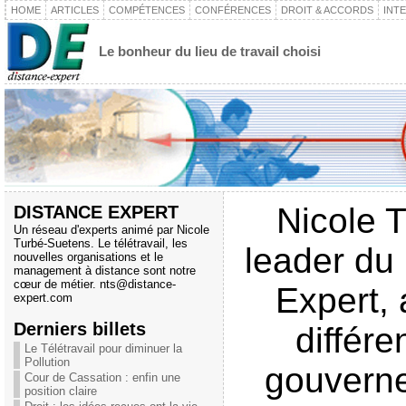
HOME
ARTICLES
COMPÉTENCES
CONFÉRENCES
DROIT & ACCORDS
INT
Le bonheur du lieu de travail choisi
DISTANCE EXPERT
Nicole 
Un réseau d'experts animé par Nicole
Turbé-Suetens. Le télétravail, les
leader du
nouvelles organisations et le
management à distance sont notre
cœur de métier.
nts@distance-
Expert, 
expert.com
Derniers billets
différ
Le Télétravail pour diminuer la
Pollution
gouverne
Cour de Cassation : enfin une
position claire