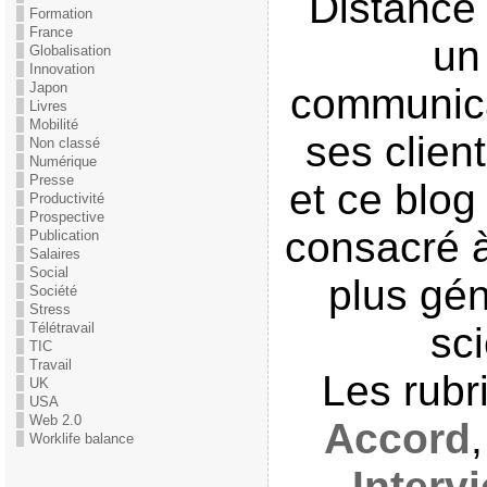
Distance 
Formation
France
un
Globalisation
Innovation
Japon
communica
Livres
Mobilité
ses clien
Non classé
Numérique
Presse
et ce blog
Productivité
Prospective
consacré à
Publication
Salaires
Social
plus gén
Société
Stress
Télétravail
sci
TIC
Travail
Les rub
UK
USA
Web 2.0
Accord
Worklife balance
Interv