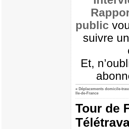
Rappor
public
vou
suivre un
Et, n’oub
abonne
«
Déplacements domicile-trava
Ile-de-France
Tour de 
Télétrava