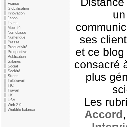
Distance 
France
Globalisation
un
Innovation
Japon
Livres
communica
Mobilité
Non classé
ses clien
Numérique
Presse
Productivité
et ce blog
Prospective
Publication
consacré à
Salaires
Social
Société
plus gén
Stress
Télétravail
TIC
sci
Travail
UK
Les rub
USA
Web 2.0
Worklife balance
Accord
Interv