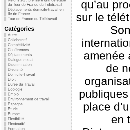
Reichstett : première grande étape
qu’au pro
du Tour de France du Télétravail
Déplacements domicile-travail en
sur le télé
Ile-de-France
Tour de France du Télétravail
Son
Catégories
Autre
internatio
Collaboratif
Compétitivité
Conférences
amenée 
Déplacements
Dialogue social
de 
Discrimination
Diversité
Domicile-Travail
organisa
Droit
Durée du Travail
Ecologie
publiques
Emploi
Environnement de travail
place d’u
Espagne
Etude
Europe
en t
Flexibilité
Flexicurité
Formation