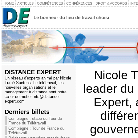
HOME
ARTICLES
COMPÉTENCES
CONFÉRENCES
DROIT & ACCORDS
INT
Le bonheur du lieu de travail choisi
DISTANCE EXPERT
Nicole 
Un réseau d'experts animé par Nicole
Turbé-Suetens. Le télétravail, les
leader du
nouvelles organisations et le
management à distance sont notre
cœur de métier.
nts@distance-
Expert, 
expert.com
Derniers billets
différ
Compiègne : étape du Tour de
France du Télétravail
gouverne
Compiègne : Tour de France du
Télétravail